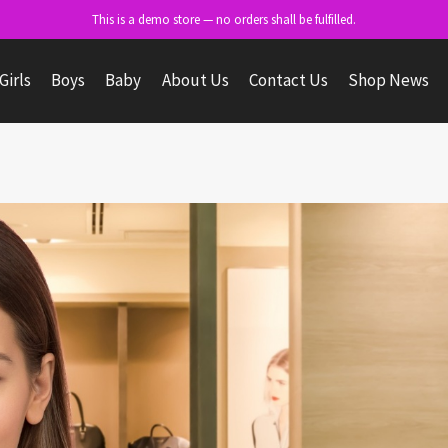
This is a demo store — no orders shall be fulfilled.
Girls
Boys
Baby
About Us
Contact Us
Shop News