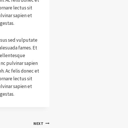
h. Ac felis donec et
ornare lectus sit
lvinar sapien et
gestas.
risus sed vulputate
alesuada fames. Et
 pellentesque
nc pulvinar sapien
h. Ac felis donec et
ornare lectus sit
lvinar sapien et
gestas.
NEXT