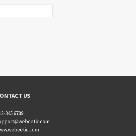
ONTACT US
12-345 6789
upport@webeetic.com
ww.webeetic.com