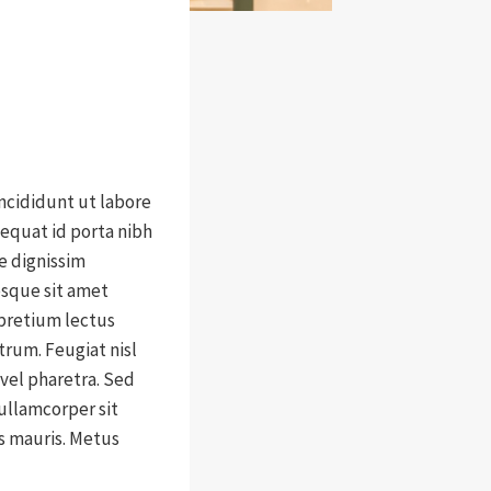
ncididunt ut labore
sequat id porta nibh
e dignissim
esque sit amet
 pretium lectus
utrum. Feugiat nisl
 vel pharetra. Sed
ullamcorper sit
us mauris. Metus