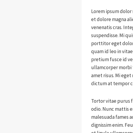
Lorem ipsum dolor s
et dolore magna ali
venenatis cras. Int
suspendisse. Mi qui
porttitor eget dolo
quam id leo in vitae
pretium fusce id ve
ullamcorper morbi t
amet risus. Mi eget
dictum at tempor
Tortor vitae purus 
odio. Nunc mattis e
malesuada fames ac 
dignissim enim. Fe