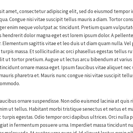
it amet, consectetur adipiscing elit, sed do eiusmod tempor i
qua. Congue nisi vitae suscipit tellus mauris a diam. Tortor con
eger enim neque volutpat ac tincidunt. Pretium quam vulputat
s hendrerit dolor magna eget est lorem ipsum dolor. A pellent
r. Elementum sagittis vitae et leo duis ut diam quam nulla. Vel
 turpis massa. Et sollicitudin ac orci phasellus egestas tellus r
lit ut tortor pretium. Augue ut lectus arcu bibendum at varius
incidunt ornare massa eget. Ipsum faucibus vitae aliquet nec 
 mauris pharetra et. Mauris nunc congue nisi vitae suscipit tell
 commodo.
faucibus ornare suspendisse. Non odio euismod lacinia at quis 
nim ut tellus. Habitant morbi tristique senectus et netus et m
turpis egestas. Odio tempor orci dapibus ultrices. Orci nulla
ugiat in fermentum posuere urna. Imperdiet massa tincidunt nu