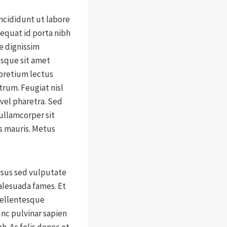
ncididunt ut labore
sequat id porta nibh
e dignissim
esque sit amet
 pretium lectus
utrum. Feugiat nisl
 vel pharetra. Sed
ullamcorper sit
us mauris. Metus
risus sed vulputate
alesuada fames. Et
 pellentesque
nc pulvinar sapien