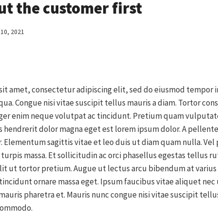
t the customer first
 10, 2021
it amet, consectetur adipiscing elit, sed do eiusmod tempor i
qua. Congue nisi vitae suscipit tellus mauris a diam. Tortor con
eger enim neque volutpat ac tincidunt. Pretium quam vulputat
s hendrerit dolor magna eget est lorem ipsum dolor. A pellent
r. Elementum sagittis vitae et leo duis ut diam quam nulla. Vel
 turpis massa. Et sollicitudin ac orci phasellus egestas tellus r
lit ut tortor pretium. Augue ut lectus arcu bibendum at varius
incidunt ornare massa eget. Ipsum faucibus vitae aliquet nec 
 mauris pharetra et. Mauris nunc congue nisi vitae suscipit tell
 commodo.