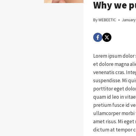
Why we pu
By
WEBEETIC
January
Lorem ipsum dolor s
et dolore magna ali
venenatis cras. Int
suspendisse. Mi qui
porttitor eget dolo
quam id leo in vitae
pretium fusce id ve
ullamcorper morbi t
amet risus. Mi eget
dictum at tempor