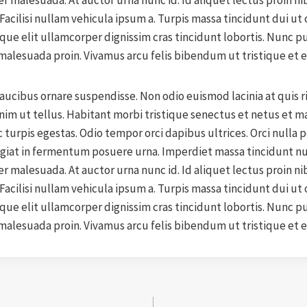
r malesuada. At auctor urna nunc id. Id aliquet lectus proin nib
acilisi nullam vehicula ipsum a. Turpis massa tincidunt dui ut 
que elit ullamcorper dignissim cras tincidunt lobortis. Nunc pu
malesuada proin. Vivamus arcu felis bibendum ut tristique et e
faucibus ornare suspendisse. Non odio euismod lacinia at quis 
nim ut tellus. Habitant morbi tristique senectus et netus et m
turpis egestas. Odio tempor orci dapibus ultrices. Orci nulla
ugiat in fermentum posuere urna. Imperdiet massa tincidunt nu
r malesuada. At auctor urna nunc id. Id aliquet lectus proin nib
acilisi nullam vehicula ipsum a. Turpis massa tincidunt dui ut 
que elit ullamcorper dignissim cras tincidunt lobortis. Nunc pu
malesuada proin. Vivamus arcu felis bibendum ut tristique et e